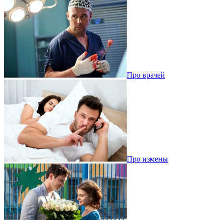
Про врачей
Про измены