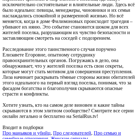
исключительно состоятельные и влиятельные люди. Здесь всё
было идеально: певицы, менеджеры, чиновники и их семьи
наслаждались спокойной и размеренной жизнью. Но всё
меняется, когда в доме Филимоновых происходит трагедия –
убивают их няню. Это событие становится шоком для всех
жителей поселка, разрушающим их чувство безопасности и
заставляющим смотреть на соседей с подозрением.
Расследование этого таинственного случая поручено
Елизавете Егоровне, опытному сотруднику
правоохранительных органов. Погружаясь в дело, она
обнаруживает, что у жителей поселка есть свои секреты,
которые могут стать мотивом для совершения преступления.
Лиза начинает раскрывать тёмные стороны жизни обитателей
этого идеального на первый взгляд поселка, понимая, что за
фасадом богатства и благополучия скрываются опасные
страсти и конфликты.
Хотите узнать, кто на самом деле виновен и какие тайны
скрываются в этом элитном сообществе? Смотрите все серии
онлайн легально и бесплатно на SerialRus.tv!
Входит в подборки
Про маньяков и убийц
,
Про следователей
,
Про семью и
семейные отношения
,
Женские сериалы