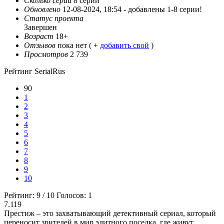
Сколько серий
8 серий
Обновлено
12-08-2024, 18:54 -
добавлены 1-8 серии!
Статус проекта
Завершен
Возраст
18+
Отзывов
пока нет ( +
добавить свой
)
Просмотров
2 739
Рейтинг SerialRus
90
1
2
3
4
5
6
7
8
9
10
Рейтинг:
9
/
10
Голосов:
1
7.119
Престиж – это захватывающий детективный сериал, который
переносит зрителей в мир элитного поселка, где живут