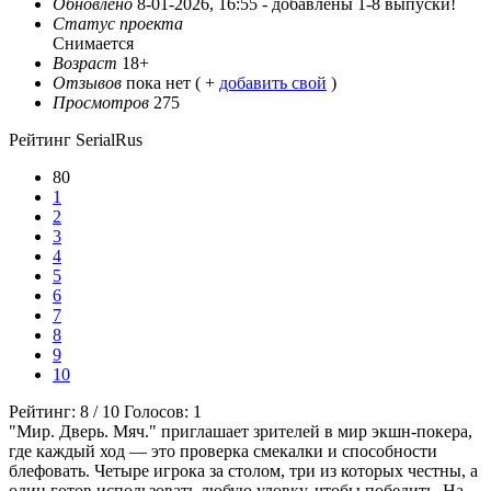
Обновлено
8-01-2026, 16:55 -
добавлены 1-8 выпуски!
Статус проекта
Снимается
Возраст
18+
Отзывов
пока нет ( +
добавить свой
)
Просмотров
275
Рейтинг SerialRus
80
1
2
3
4
5
6
7
8
9
10
Рейтинг:
8
/
10
Голосов:
1
"Мир. Дверь. Мяч." приглашает зрителей в мир экшн-покера,
где каждый ход — это проверка смекалки и способности
блефовать. Четыре игрока за столом, три из которых честны, а
один готов использовать любую уловку, чтобы победить. На