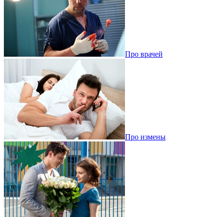
Про врачей
Про измены