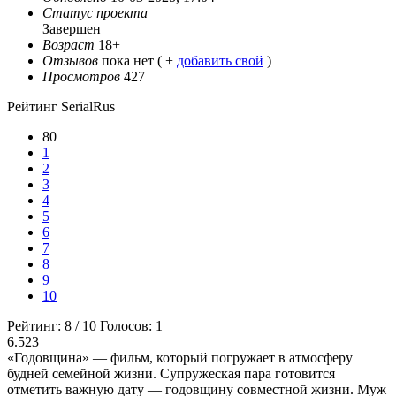
Статус проекта
Завершен
Возраст
18+
Отзывов
пока нет ( +
добавить свой
)
Просмотров
427
Рейтинг SerialRus
80
1
2
3
4
5
6
7
8
9
10
Рейтинг:
8
/
10
Голосов:
1
6.523
«Годовщина» — фильм, который погружает в атмосферу
будней семейной жизни. Супружеская пара готовится
отметить важную дату — годовщину совместной жизни. Муж