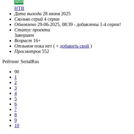
НТВ
Дата выхода
28 июня 2025
Сколько серий
4 серии
Обновлено
29-06-2025, 08:39 -
добавлены 1-4 серии!
Статус проекта
Завершен
Возраст
16+
Отзывов
пока нет ( +
добавить свой
)
Просмотров
552
Рейтинг SerialRus
90
1
2
3
4
5
6
7
8
9
10