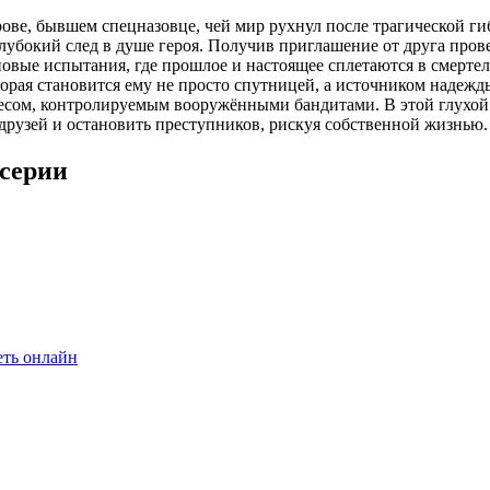
е, бывшем спецназовце, чей мир рухнул после трагической гибе
 глубокий след в душе героя. Получив приглашение от друга про
 новые испытания, где прошлое и настоящее сплетаются в смерте
рая становится ему не просто спутницей, а источником надежды
сом, контролируемым вооружёнными бандитами. В этой глухой 
друзей и остановить преступников, рискуя собственной жизнью.
 серии