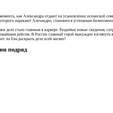
момента, как Александра отдают на усыновление испанской семье
, которого нарекают Алехандро, становится успешным бизнесмен
шки дело стало главным в карьере. Раздобыв новые сведения, со
ижайшим рейсом. В России главный герой вынужден взглянуть в 
жет ли Ева раскрыть дело всей жизни?
рии подряд