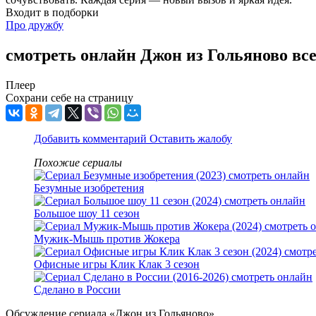
Входит в подборки
Про дружбу
смотреть онлайн Джон из Гольяново все
Плеер
Сохрани себе на страницу
Добавить комментарий
Оставить жалобу
Похожие сериалы
Безумные изобретения
Большое шоу 11 сезон
Мужик-Мышь против Жокера
Офисные игры Клик Клак 3 сезон
Сделано в России
Обсуждение сериала «Джон из Гольяново»