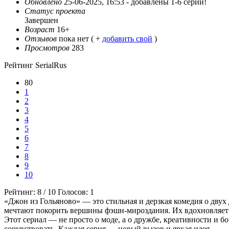
Обновлено
25-06-2025, 16:53 -
добавлены 1-6 серии!
Статус проекта
Завершен
Возраст
16+
Отзывов
пока нет ( +
добавить свой
)
Просмотров
283
Рейтинг SerialRus
80
1
2
3
4
5
6
7
8
9
10
Рейтинг:
8
/
10
Голосов:
1
«Джон из Гольяново» — это стильная и дерзкая комедия о двух
мечтают покорить вершины фэшн-мироздания. Их вдохновляет 
Этот сериал — не просто о моде, а о дружбе, креативности и б
сочувствовать. Каждая серия — новый вызов и яркая идея.