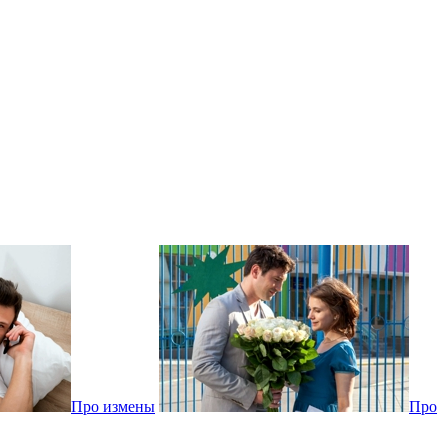
Про измены
Про