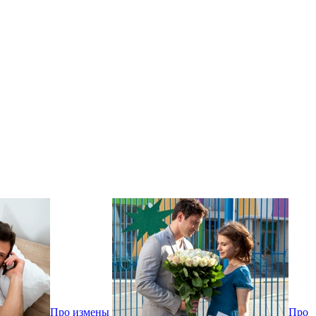
Про измены
Про