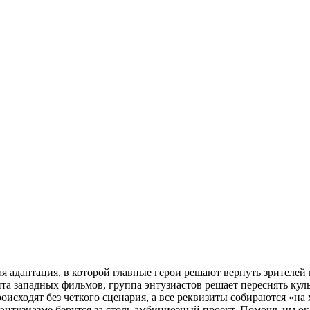
адаптация, в которой главные герои решают вернуть зрителей
та западных фильмов, группа энтузиастов решает переснять к
исходят без четкого сценария, а все реквизиты собираются «на 
 энтузиазме берутся за столь амбициозный проект. Помощь им о