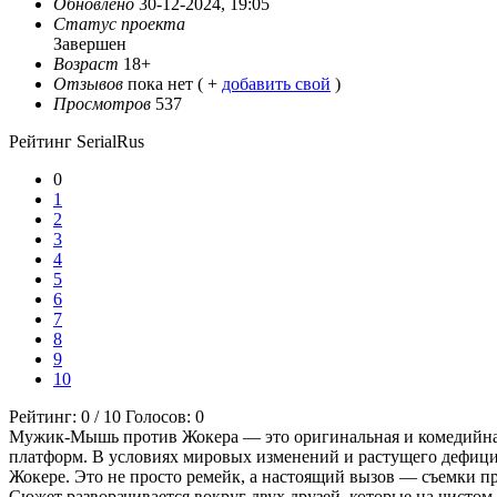
Обновлено
30-12-2024, 19:05
Статус проекта
Завершен
Возраст
18+
Отзывов
пока нет ( +
добавить свой
)
Просмотров
537
Рейтинг SerialRus
0
1
2
3
4
5
6
7
8
9
10
Рейтинг:
0
/
10
Голосов:
0
Мужик-Мышь против Жокера — это оригинальная и комедийная 
платформ. В условиях мировых изменений и растущего дефици
Жокере. Это не просто ремейк, а настоящий вызов — съемки про
Сюжет разворачивается вокруг двух друзей, которые на чистом