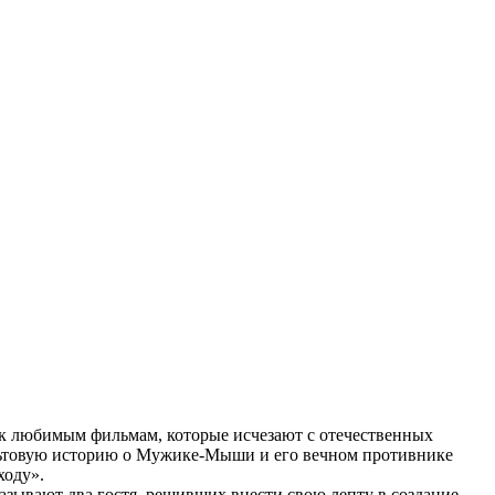
 к любимым фильмам, которые исчезают с отечественных
ультовую историю о Мужике-Мыши и его вечном противнике
ходу».
казывают два гостя, решивших внести свою лепту в создание