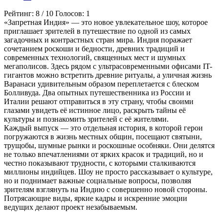
Рейтинг:
8
/
10
Голосов:
1
«Запретная Индия» — это новое увлекательное шоу, которое
приглашает зрителей в путешествие по одной из самых
загадочных и контрастных стран мира. Индия поражает
сочетанием роскоши и бедности, древних традиций и
современных технологий, священных мест и шумных
мегаполисов. Здесь рядом с ультрасовременными офисами IT-
гигантов можно встретить древние ритуалы, а уличная жизнь
Варанаси удивительным образом переплетается с блеском
Болливуда. Два опытных путешественника из России и
Италии решают отправиться в эту страну, чтобы своими
глазами увидеть её истинное лицо, раскрыть тайны её
культуры и познакомить зрителей с её жителями.
Каждый выпуск — это отдельная история, в которой герои
погружаются в жизнь местных общин, посещают святыни,
трущобы, шумные рынки и роскошные особняки. Они делятся
не только впечатлениями от ярких красок и традиций, но и
честно показывают трудности, с которыми сталкиваются
миллионы индийцев. Шоу не просто рассказывает о культуре,
но и поднимает важные социальные вопросы, позволяя
зрителям взглянуть на Индию с совершенно новой стороны.
Потрясающие виды, яркие кадры и искренние эмоции
ведущих делают проект незабываемым.