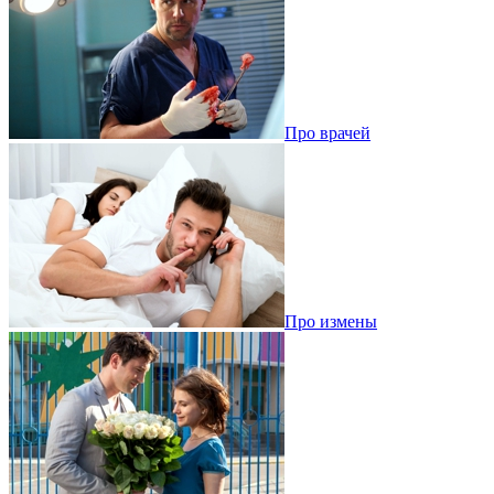
Про врачей
Про измены