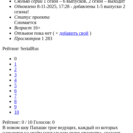
Сколько серий
1 сезон – 6 выпусков, 2 сезон – выходит
Обновлено
8-11-2025, 17:28 -
добавлены 1-5 выпуски 2
сезона!
Статус проекта
Снимается
Возраст
16+
Отзывов
пока нет ( +
добавить свой
)
Просмотров
1 283
Рейтинг SerialRus
0
1
2
3
4
5
6
7
8
9
10
Рейтинг:
0
/
10
Голосов:
0
В новом шоу Папаши трое ведущих, каждый из которых
находится на своём уникальном этапе отцовства, создают