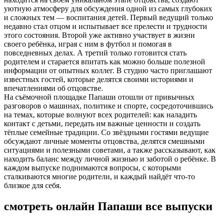
уютную атмосферу для обсуждения одной из самых глубоких
и сложных тем — воспитания детей. Первый ведущий только
недавно стал отцом и испытывает все прелести и трудности
этого состояния. Второй уже активно участвует в жизни
своего ребёнка, играя с ним в футбол и помогая в
повседневных делах. А третий только готовится стать
родителем и старается впитать как можно больше полезной
информации от опытных коллег. В студию часто приглашают
известных гостей, которые делятся своими историями и
впечатлениями об отцовстве.
На съёмочной площадке Папаши отошли от привычных
разговоров о машинах, политике и спорте, сосредоточившись
на темах, которые волнуют всех родителей: как наладить
контакт с детьми, передать им важные ценности и создать
тёплые семейные традиции. Со звёздными гостями ведущие
обсуждают личные моменты отцовства, делятся смешными
ситуациями и полезными советами, а также рассказывают, как
находить баланс между личной жизнью и заботой о ребёнке. В
каждом выпуске поднимаются вопросы, с которыми
сталкиваются многие родители, и каждый найдёт что-то
близкое для себя.
смотреть онлайн Папаши все выпуски