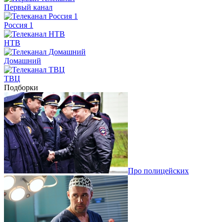
Первый канал
Россия 1
НТВ
Домашний
ТВЦ
Подборки
Про полицейских