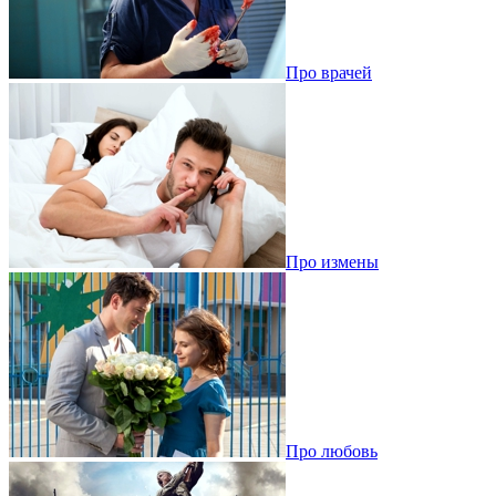
Про врачей
Про измены
Про любовь