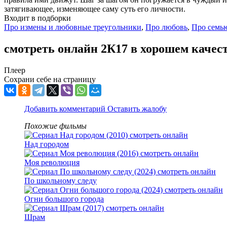
затягивающее, изменяющее саму суть его личности.
Входит в подборки
Про измены и любовные треугольники
,
Про любовь
,
Про семь
смотреть онлайн 2К17 в хорошем качес
Плеер
Сохрани себе на страницу
Добавить комментарий
Оставить жалобу
Похожие фильмы
Над городом
Моя революция
По школьному следу
Огни большого города
Шрам