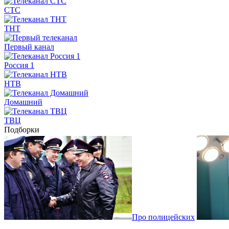
СТС
ТНТ
Первый канал
Россия 1
НТВ
Домашний
ТВЦ
Подборки
Про полицейских