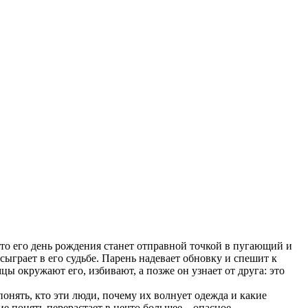
что его день рождения станет отправной точкой в пугающий и
сыграет в его судьбе. Парень надевает обновку и спешит к
цы окружают его, избивают, а позже он узнает от друга: это
понять, кто эти люди, почему их волнует одежда и какие
 понять перерастает в нечто большее – опасное,