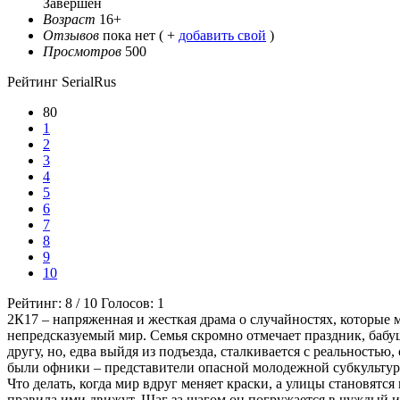
Завершен
Возраст
16+
Отзывов
пока нет ( +
добавить свой
)
Просмотров
500
Рейтинг SerialRus
80
1
2
3
4
5
6
7
8
9
10
Рейтинг:
8
/
10
Голосов:
1
2К17 – напряженная и жесткая драма о случайностях, которые 
непредсказуемый мир. Семья скромно отмечает праздник, бабушк
другу, но, едва выйдя из подъезда, сталкивается с реальностью
были офники – представители опасной молодежной субкультур
Что делать, когда мир вдруг меняет краски, а улицы становятся
правила ими движут. Шаг за шагом он погружается в чуждый и 