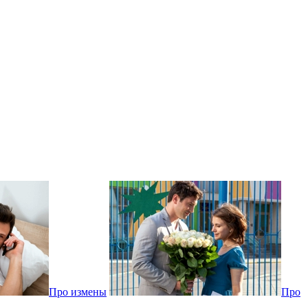
Про измены
Про