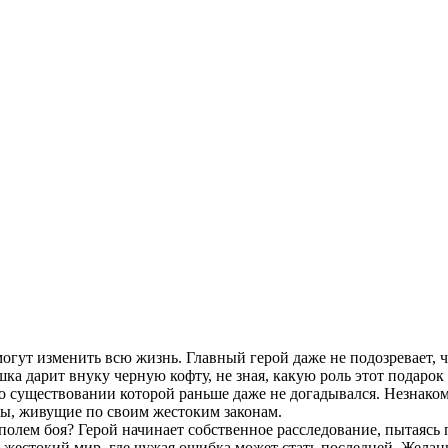
могут изменить всю жизнь. Главный герой даже не подозревает, 
а дарит внуку черную кофту, не зная, какую роль этот подарок 
, о существовании которой раньше даже не догадывался. Незнаком
ы, живущие по своим жестоким законам.
 полем боя? Герой начинает собственное расследование, пытаясь 
жестокий мир, где чужая ошибка может стать последней. Желание