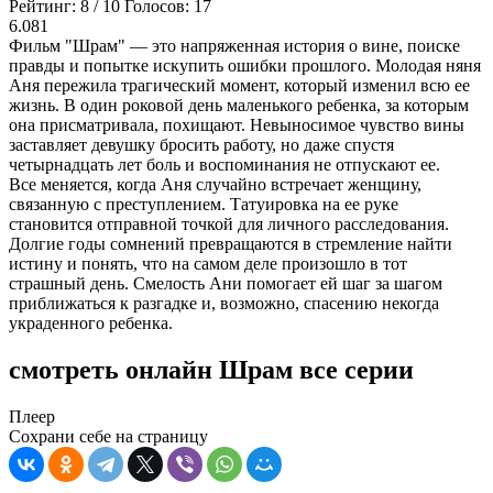
Рейтинг:
8
/
10
Голосов:
17
6.081
Фильм "Шрам" — это напряженная история о вине, поиске
правды и попытке искупить ошибки прошлого. Молодая няня
Аня пережила трагический момент, который изменил всю ее
жизнь. В один роковой день маленького ребенка, за которым
она присматривала, похищают. Невыносимое чувство вины
заставляет девушку бросить работу, но даже спустя
четырнадцать лет боль и воспоминания не отпускают ее.
Все меняется, когда Аня случайно встречает женщину,
связанную с преступлением. Татуировка на ее руке
становится отправной точкой для личного расследования.
Долгие годы сомнений превращаются в стремление найти
истину и понять, что на самом деле произошло в тот
страшный день. Смелость Ани помогает ей шаг за шагом
приближаться к разгадке и, возможно, спасению некогда
украденного ребенка.
смотреть онлайн Шрам все серии
Плеер
Сохрани себе на страницу