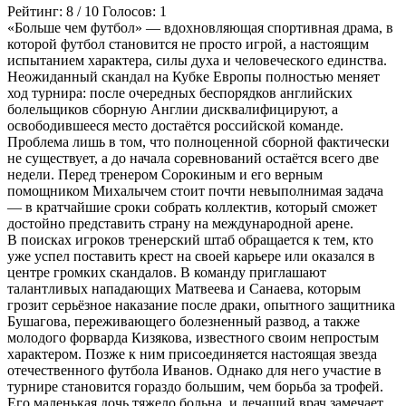
Рейтинг:
8
/
10
Голосов:
1
«Больше чем футбол» — вдохновляющая спортивная драма, в
которой футбол становится не просто игрой, а настоящим
испытанием характера, силы духа и человеческого единства.
Неожиданный скандал на Кубке Европы полностью меняет
ход турнира: после очередных беспорядков английских
болельщиков сборную Англии дисквалифицируют, а
освободившееся место достаётся российской команде.
Проблема лишь в том, что полноценной сборной фактически
не существует, а до начала соревнований остаётся всего две
недели. Перед тренером Сорокиным и его верным
помощником Михалычем стоит почти невыполнимая задача
— в кратчайшие сроки собрать коллектив, который сможет
достойно представить страну на международной арене.
В поисках игроков тренерский штаб обращается к тем, кто
уже успел поставить крест на своей карьере или оказался в
центре громких скандалов. В команду приглашают
талантливых нападающих Матвеева и Санаева, которым
грозит серьёзное наказание после драки, опытного защитника
Бушагова, переживающего болезненный развод, а также
молодого форварда Кизякова, известного своим непростым
характером. Позже к ним присоединяется настоящая звезда
отечественного футбола Иванов. Однако для него участие в
турнире становится гораздо большим, чем борьба за трофей.
Его маленькая дочь тяжело больна, и лечащий врач замечает