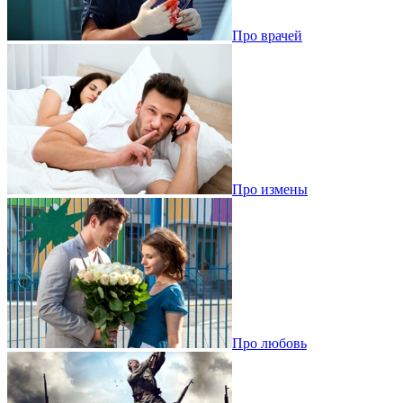
Про врачей
Про измены
Про любовь