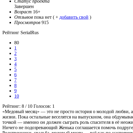
Статус проекта
Завершен
Возраст
16+
Отзывов
пока нет ( +
добавить свой
)
Просмотров
915
Рейтинг SerialRus
80
1
2
3
4
5
6
7
8
9
10
Рейтинг:
8
/
10
Голосов:
1
«Медовый месяц» — это не просто история о молодой любви, а 
жизни. Пока остальные веселятся на выпускном, она обдумыва
точкой — именно он должен сыграть роль спасителя в её нео
Ничего не подозревающий Женька соглашается помочь подруге, 
Родственники, свадьба, медовый месяц — всё как по-настояще