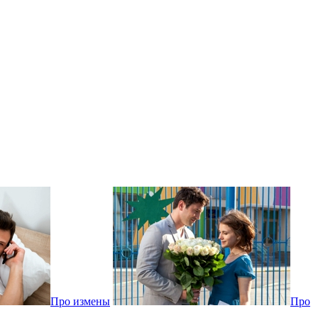
Про измены
Про