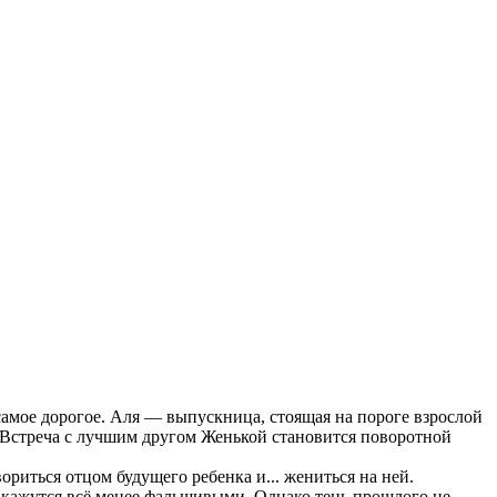
самое дорогое. Аля — выпускница, стоящая на пороге взрослой
. Встреча с лучшим другом Женькой становится поворотной
риться отцом будущего ребенка и... жениться на ней.
 кажутся всё менее фальшивыми. Однако тень прошлого не