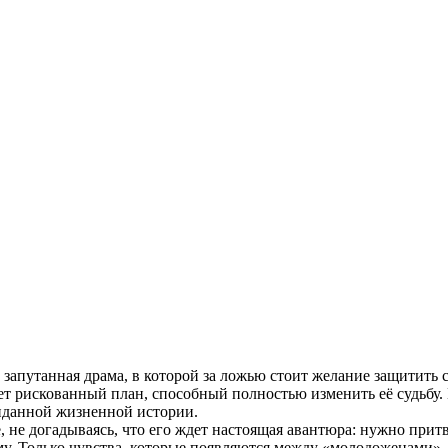
запутанная драма, в которой за ложью стоит желание защитить 
ет рискованный план, способный полностью изменить её судьбу
жиданной жизненной истории.
не догадываясь, что его ждет настоящая авантюра: нужно притво
му. Только чувства, которые появляются между «молодоженами»,