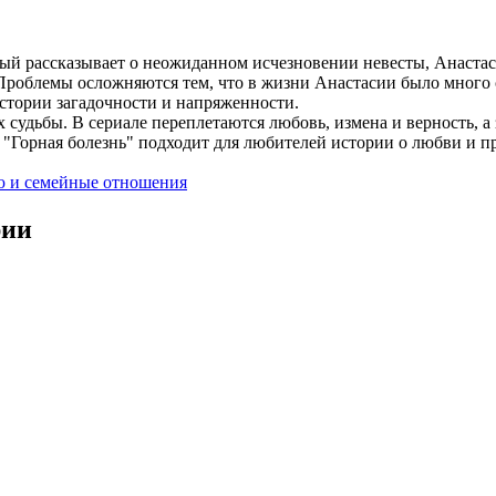
рый рассказывает о неожиданном исчезновении невесты, Анастаси
Проблемы осложняются тем, что в жизни Анастасии было много с
истории загадочности и напряженности.
их судьбы. В сериале переплетаются любовь, измена и верность,
"Горная болезнь" подходит для любителей истории о любви и пр
ю и семейные отношения
рии