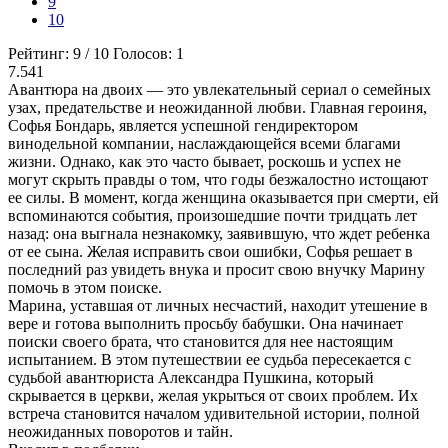
9
10
Рейтинг:
9
/
10
Голосов:
1
7.541
Авантюра на двоих — это увлекательный сериал о семейных
узах, предательстве и неожиданной любви. Главная героиня,
Софья Бондарь, является успешной гендиректором
винодельной компании, наслаждающейся всеми благами
жизни. Однако, как это часто бывает, роскошь и успех не
могут скрыть правды о том, что годы безжалостно истощают
ее силы. В момент, когда женщина оказывается при смерти, ей
вспоминаются события, произошедшие почти тридцать лет
назад: она выгнала незнакомку, заявившую, что ждет ребенка
от ее сына. Желая исправить свои ошибки, Софья решает в
последний раз увидеть внука и просит свою внучку Марину
помочь в этом поиске.
Марина, уставшая от личных несчастий, находит утешение в
вере и готова выполнить просьбу бабушки. Она начинает
поиски своего брата, что становится для нее настоящим
испытанием. В этом путешествии ее судьба пересекается с
судьбой авантюриста Александра Пушкина, который
скрывается в церкви, желая укрыться от своих проблем. Их
встреча становится началом удивительной истории, полной
неожиданных поворотов и тайн.