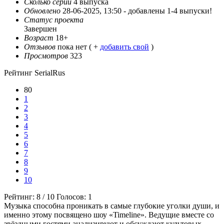
Сколько серий
4 выпуска
Обновлено
28-06-2025, 13:50 -
добавлены 1-4 выпуски!
Статус проекта
Завершен
Возраст
18+
Отзывов
пока нет ( +
добавить свой
)
Просмотров
323
Рейтинг SerialRus
80
1
2
3
4
5
6
7
8
9
10
Рейтинг:
8
/
10
Голосов:
1
Музыка способна проникать в самые глубокие уголки души, и
именно этому посвящено шоу «Timeline». Ведущие вместе со
звёздными гостями анализируют и обсуждают культовых