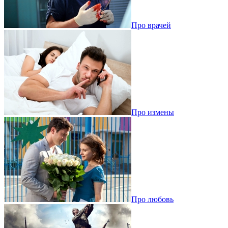
Про врачей
Про измены
Про любовь