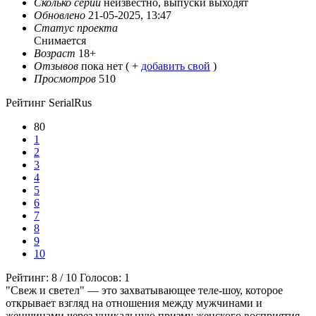
Сколько серий
неизвестно, выпуски выходят
Обновлено
21-05-2025, 13:47
Статус проекта
Снимается
Возраст
18+
Отзывов
пока нет ( +
добавить свой
)
Просмотров
510
Рейтинг SerialRus
80
1
2
3
4
5
6
7
8
9
10
Рейтинг:
8
/
10
Голосов:
1
"Свеж и светел" — это захватывающее теле-шоу, которое
открывает взгляд на отношения между мужчинами и
женщинами через уникальную призму женского восприятия.