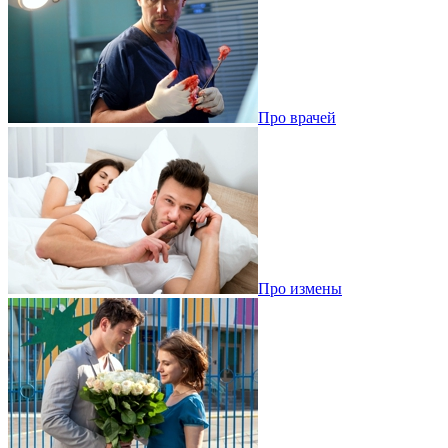
Про врачей
Про измены