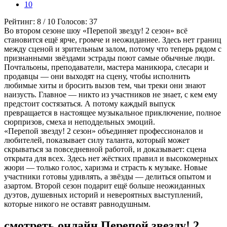
10
Рейтинг:
8
/
10
Голосов:
37
Во втором сезоне шоу «Перепой звезду! 2 сезон» всё
становится ещё ярче, громче и неожиданнее. Здесь нет границ
между сценой и зрительным залом, потому что теперь рядом с
признанными звёздами эстрады поют самые обычные люди.
Почтальоны, преподаватели, мастера маникюра, слесари и
продавцы — они выходят на сцену, чтобы исполнить
любимые хиты и бросить вызов тем, чьи треки они знают
наизусть. Главное — никто из участников не знает, с кем ему
предстоит состязаться. А потому каждый выпуск
превращается в настоящее музыкальное приключение, полное
сюрпризов, смеха и неподдельных эмоций.
«Перепой звезду! 2 сезон» объединяет профессионалов и
любителей, показывает силу таланта, который может
скрываться за повседневной работой, и доказывает: сцена
открыта для всех. Здесь нет жёстких правил и высокомерных
жюри — только голос, харизма и страсть к музыке. Новые
участники готовы удивлять, а звёзды — делиться опытом и
азартом. Второй сезон подарит ещё больше неожиданных
дуэтов, душевных историй и невероятных выступлений,
которые никого не оставят равнодушным.
смотреть онлайн Перепой звезду! 2