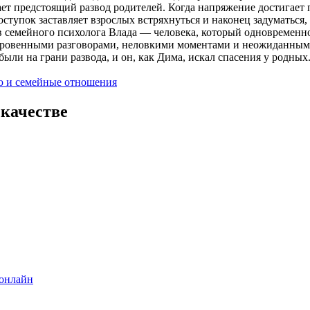
т предстоящий развод родителей. Когда напряжение достигает п
поступок заставляет взрослых встряхнуться и наконец задуматься,
 семейного психолога Влада — человека, который одновременно 
ткровенными разговорами, неловкими моментами и неожиданным
были на грани развода, и он, как Дима, искал спасения у родных
ю и семейные отношения
 качестве