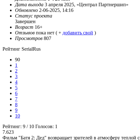
Дата выхода
3 апреля 2025, «Централ Партнершип»
Обновлено
2-06-2025, 14:16
Статус проекта
Завершен
Возраст
16+
Отзывов
пока нет ( +
добавить свой
)
Просмотров
807
Рейтинг SerialRus
90
1
2
3
4
5
6
7
8
9
10
Рейтинг:
9
/
10
Голосов:
1
7.623
Фильм "Батя 2: Дед" возвращает зрителей в атмосферу теплой с