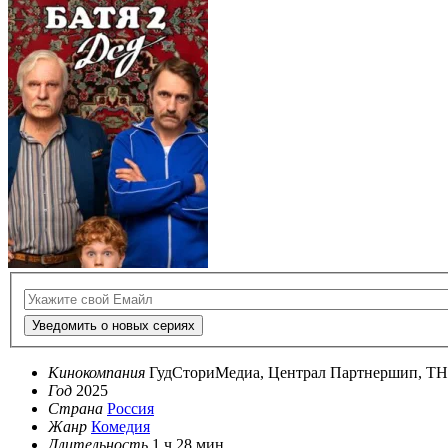
Уведомить о новых сериях
Кинокомпания
ГудСториМедиа, Централ Партнершип, Т
Год
2025
Страна
Россия
Жанр
Комедия
Длительность
1 ч 28 мин