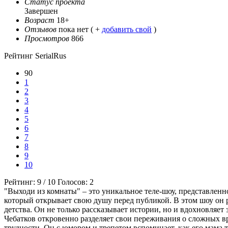
Статус проекта
Завершен
Возраст
18+
Отзывов
пока нет ( +
добавить свой
)
Просмотров
866
Рейтинг SerialRus
90
1
2
3
4
5
6
7
8
9
10
Рейтинг:
9
/
10
Голосов:
2
"Выходи из комнаты" – это уникальное теле-шоу, представленн
который открывает свою душу перед публикой. В этом шоу он 
детства. Он не только рассказывает истории, но и вдохновля
Чебатков откровенно разделяет свои переживания о сложных вре
трудности. Он с юмором и трепетом вспоминает, как его мама т