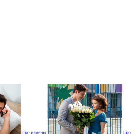
Про измены
Про