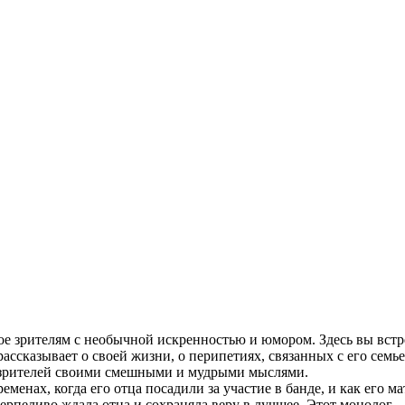
ое зрителям с необычной искренностью и юмором. Здесь вы встр
рассказывает о своей жизни, о перипетиях, связанных с его се
ет зрителей своими смешными и мудрыми мыслями.
менах, когда его отца посадили за участие в банде, и как его м
ерпеливо ждала отца и сохраняла веру в лучшее. Этот монолог –