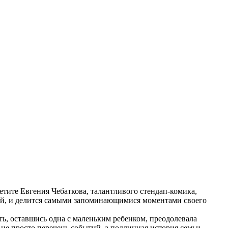
етите Евгения Чебаткова, талантливого стендап-комика,
мьей, и делится самыми запоминающимися моментами своего
ать, оставшись одна с маленьким ребенком, преодолевала
 не просто перечень событий, а подлинная история семьи,