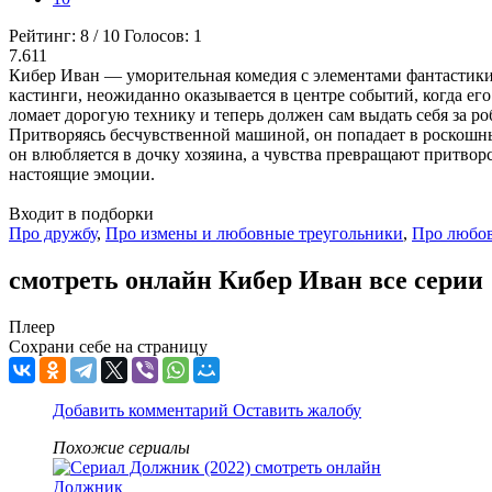
Рейтинг:
8
/
10
Голосов:
1
7.611
Кибер Иван — уморительная комедия с элементами фантастики,
кастинги, неожиданно оказывается в центре событий, когда ег
ломает дорогую технику и теперь должен сам выдать себя за роб
Притворяясь бесчувственной машиной, он попадает в роскошн
он влюбляется в дочку хозяина, а чувства превращают притвор
настоящие эмоции.
Входит в подборки
Про дружбу
,
Про измены и любовные треугольники
,
Про любо
смотреть онлайн Кибер Иван все серии
Плеер
Сохрани себе на страницу
Добавить комментарий
Оставить жалобу
Похожие сериалы
Должник