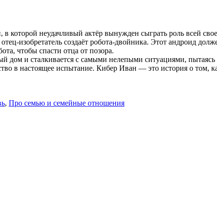
 в которой неудачливый актёр вынужден сыграть роль всей сво
о отец-изобретатель создаёт робота-двойника. Этот андроид дол
ота, чтобы спасти отца от позора.
ый дом и сталкивается с самыми нелепыми ситуациями, пытаясь
ство в настоящее испытание. Кибер Иван — это история о том, к
вь
,
Про семью и семейные отношения