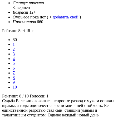
Статус проекта
Завершен
Возраст
12+
Отзывов
пока нет ( +
добавить свой
)
Просмотров
660
Рейтинг SerialRus
80
1
2
3
4
5
6
7
8
9
10
Рейтинг:
8
/
10
Голосов:
1
Судьба Валерии сложилась непросто: развод с мужем оставил
шрамы, а годы одиночества воспитали в ней стойкость. Ее
единственной радостью стал сын, ставший умным и
талантливым студентом. Однако каждый новый день