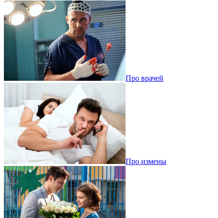
Про врачей
Про измены