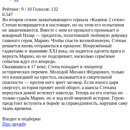
Рейтинг:
9
/
10
Голосов:
132
6.547
Во втором сезоне захватывающего сериала «Казачок 2 сезон»
Степан возвращается в настоящее, но на этом его испытания
не заканчиваются. Вместе с ним из прошлого проникает и
коварный Назар — предатель, похитивший любимую девушку
главного героя, Марию. Чтобы спасти возлюбленную, Степан
решается вновь отправиться в прошлое. Вооружённый
гаджетами и знаниями XXI века, он надеется одолеть врага и
вернуть Марию, но не подозревает, насколько серьёзные
события ждут его впереди.
Оказавшись в 17 веке, Степа попадает в эпицентр
исторических перемен. Молодой Михаил Фёдорович, только
что взошедший на престол, оказывается в смертельной
опасности — против него зреет заговор. Если юного царя
свергнут, история примет иной оборот, а шансы Степана
вернуться домой исчезнут навсегда. Теперь на его плечах не
только судьба Марии, но и ход всей мировой истории. Герою
предстоит вступить в борьбу за справедливость, нарушив саму
ткань времени.
Входит в подборки
Про дружбу