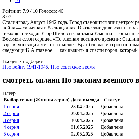
10
Рейтинг:
7.9
/
10
Голосов:
46
8.07
Сталинград. Август 1942 года. Город становится эпицентром р
война — скрытная и беспощадная. Вражеские диверсанты и уго
помощь приходят Егор Шилов и Светлана Елагина — опытные 
Восьмой сезон сериала «По законам военного времени: Сталин
взрыв, уносящий жизни их коллег. Враг близко, и герои поним
следующий? А главное — как выжить и спасти город, который
Входит в подборки
Про войну 1941-1945
,
Про советское время
смотреть онлайн По законам военного в
Плеер
Выбор серии (Жми на серию)
Дата выхода
Статус
1 серия
28.04.2025
Добавлена
2 серия
29.04.2025
Добавлена
3 серия
30.04.2025
Добавлена
4 серия
01.05.2025
Добавлена
5 серия
02.05.2025
Добавлена