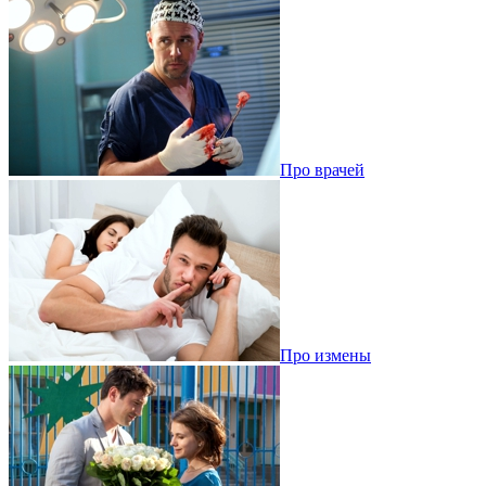
Про врачей
Про измены