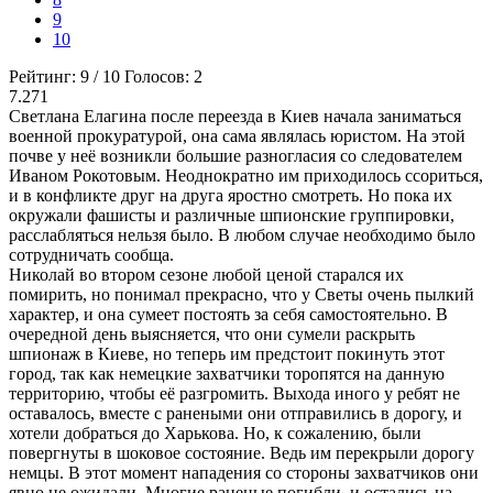
9
10
Рейтинг:
9
/
10
Голосов:
2
7.271
Светлана Елагина после переезда в Киев начала заниматься
военной прокуратурой, она сама являлась юристом. На этой
почве у неё возникли большие разногласия со следователем
Иваном Рокотовым. Неоднократно им приходилось ссориться,
и в конфликте друг на друга яростно смотреть. Но пока их
окружали фашисты и различные шпионские группировки,
расслабляться нельзя было. В любом случае необходимо было
сотрудничать сообща.
Николай во втором сезоне любой ценой старался их
помирить, но понимал прекрасно, что у Светы очень пылкий
характер, и она сумеет постоять за себя самостоятельно. В
очередной день выясняется, что они сумели раскрыть
шпионаж в Киеве, но теперь им предстоит покинуть этот
город, так как немецкие захватчики торопятся на данную
территорию, чтобы её разгромить. Выхода иного у ребят не
оставалось, вместе с ранеными они отправились в дорогу, и
хотели добраться до Харькова. Но, к сожалению, были
повергнуты в шоковое состояние. Ведь им перекрыли дорогу
немцы. В этот момент нападения со стороны захватчиков они
явно не ожидали. Многие раненые погибли, и остались на