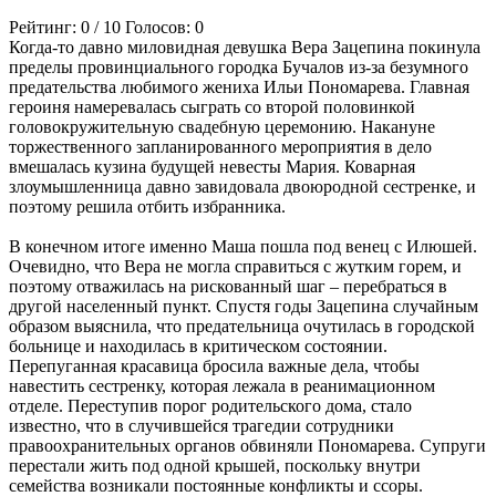
Рейтинг:
0
/
10
Голосов:
0
Когда-то давно миловидная девушка Вера Зацепина покинула
пределы провинциального городка Бучалов из-за безумного
предательства любимого жениха Ильи Пономарева. Главная
героиня намеревалась сыграть со второй половинкой
головокружительную свадебную церемонию. Накануне
торжественного запланированного мероприятия в дело
вмешалась кузина будущей невесты Мария. Коварная
злоумышленница давно завидовала двоюродной сестренке, и
поэтому решила отбить избранника.
В конечном итоге именно Маша пошла под венец с Илюшей.
Очевидно, что Вера не могла справиться с жутким горем, и
поэтому отважилась на рискованный шаг – перебраться в
другой населенный пункт. Спустя годы Зацепина случайным
образом выяснила, что предательница очутилась в городской
больнице и находилась в критическом состоянии.
Перепуганная красавица бросила важные дела, чтобы
навестить сестренку, которая лежала в реанимационном
отделе. Переступив порог родительского дома, стало
известно, что в случившейся трагедии сотрудники
правоохранительных органов обвиняли Пономарева. Супруги
перестали жить под одной крышей, поскольку внутри
семейства возникали постоянные конфликты и ссоры.