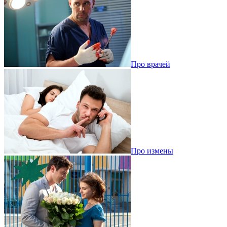
Про врачей
Про измены