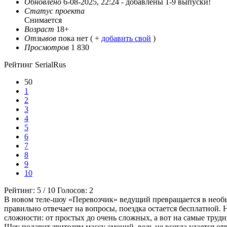
Обновлено
6-08-2025, 22:24 -
добавлены 1-9 выпуски!
Статус проекта
Снимается
Возраст
18+
Отзывов
пока нет ( +
добавить свой
)
Просмотров
1 830
Рейтинг SerialRus
50
1
2
3
4
5
6
7
8
9
10
Рейтинг:
5
/
10
Голосов:
2
В новом теле-шоу «Перевозчик» ведущий превращается в необыч
правильно отвечает на вопросы, поездка остается бесплатной. 
сложности: от простых до очень сложных, а вот на самые труд
Шоу подарит зрителям массу эмоций, ведь не всегда удается о