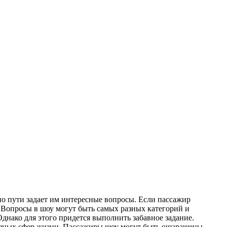
по пути задает им интересные вопросы. Если пассажир
у. Вопросы в шоу могут быть самых разных категорий и
Однако для этого придется выполнить забавное задание.
я разных сфер жизни. Пассажиры шоу могут быть ошарашены