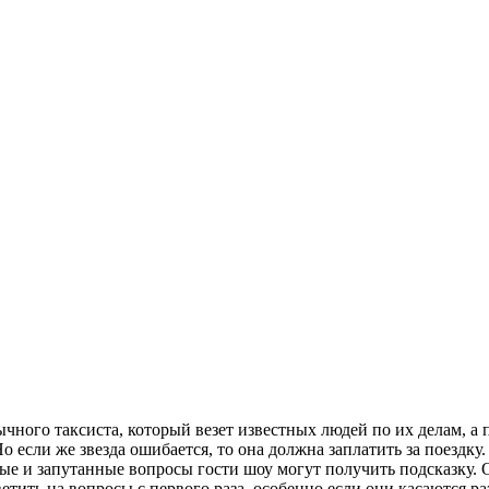
ного таксиста, который везет известных людей по их делам, а 
Но если же звезда ошибается, то она должна заплатить за поездк
ные и запутанные вопросы гости шоу могут получить подсказку. 
тветить на вопросы с первого раза, особенно если они касаютс