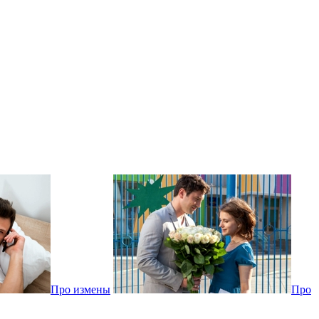
Про измены
Про