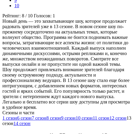
9
10
Рейтинг:
8
/
10
Голосов:
1
Новый день — это захватывающее шоу, которое продолжает
радовать зрителей уже в 13 сезоне. В новом сезоне шоу по-
прежнему сосредоточено на актуальных темах, которые
волнуют общество. Программа не боится поднимать важные
вопросы, затрагивающие все аспекты жизни: от политики до
человеческих взаимоотношений. Каждый выпуск наполнен
динамичными дискуссиями, острыми репликами и, конечно
же, множеством неожиданных поворотов. Смотрите все
выпуски онлайн и не пропустите ни одной важной темы.
Шоу продолжает привлекать внимание зрителей благодаря
своему остроумному подходу, актуальности и
профессионализму ведущих. В 13 сезоне шоу стало еще более
интригующим, с добавлением новых форматов, интересных
гостей и ярких событий. Его популярность только растет, и
зрители с нетерпением ждут каждого нового выпуска.
Легально и бесплатно все серии шоу доступны для просмотра
в удобное время.
Cезоны и части
1 сезон
6 сезон
7 сезон
8 сезон
9 сезон
10 сезон
11 сезон
12 сезон
13
сезон
14 сезон