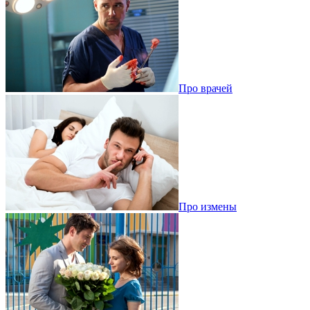
Про врачей
Про измены