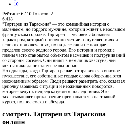
10
Рейтинг:
6
/
10
Голосов:
2
6.418
"Тартарен из Тараскона" — это комедийная история о
маленьком, но гордого мужчине, который живет в небольшом
французском городке. Тартарен — человек с большим
характером, который постоянно мечтает о путешествиях и
великих приключениях, но на деле так и не покидает
пределов своего родного города. Его истории и громкие
планы часто становятся объектом насмешек и подтруниваний
со стороны соседей. Они видят в нем лишь хвастуна, чьи
мечты никогда не станут реальностью.
Но однажды, когда Тартарен решает отправиться в опасное
путешествие, его собственные гордые слова оборачиваются
неожиданным образом. Люди решают разыграть его, создавая
цепочку забавных ситуаций и неожиданных поворотов,
которые ведут к непредсказуемым последствиям. Это
захватывающее приключение превращается в настоящий
курьез, полное смеха и абсурда.
смотреть Тартарен из Тараскона
онлайн