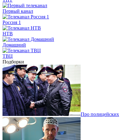
Первый канал
Россия 1
НТВ
Домашний
ТВЦ
Подборки
Про полицейских