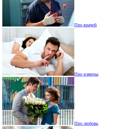
Про врачей
Про измены
Про любовь