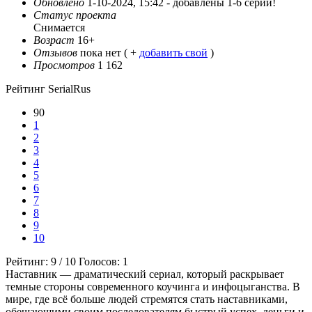
Обновлено
1-10-2024, 15:42 -
добавлены 1-6 серии!
Статус проекта
Снимается
Возраст
16+
Отзывов
пока нет ( +
добавить свой
)
Просмотров
1 162
Рейтинг SerialRus
90
1
2
3
4
5
6
7
8
9
10
Рейтинг:
9
/
10
Голосов:
1
Наставник — драматический сериал, который раскрывает
темные стороны современного коучинга и инфоцыганства. В
мире, где всё больше людей стремятся стать наставниками,
обещающими своим последователям быстрый успех, деньги и