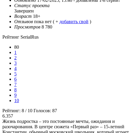
Обновлено
17-02-2025, 15:46 -
добавлены 1-8 серии!
Статус проекта
Завершен
Возраст
18+
Отзывов
пока нет ( +
добавить свой
)
Просмотров
8 780
Рейтинг SerialRus
80
1
2
3
4
5
6
7
8
9
10
Рейтинг:
8
/
10
Голосов:
87
6.357
Жизнь подростка – это постоянные мечты, ожидания и
разочарования. В центре сюжета «Первый раз» – 15-летний
Константин, обычный московский школьник, который играет