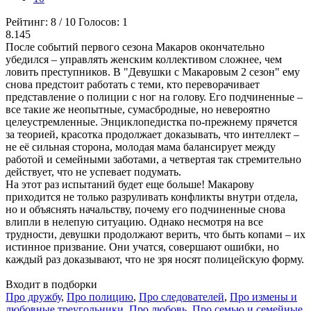
Рейтинг:
8
/
10
Голосов:
1
8.145
После событий первого сезона Макаров окончательно
убедился – управлять женским коллективом сложнее, чем
ловить преступников. В "Девушки с Макаровым 2 сезон" ему
снова предстоит работать с теми, кто переворачивает
представление о полиции с ног на голову. Его подчиненные –
все такие же неопытные, сумасбродные, но невероятно
целеустремленные. Энциклопедистка по-прежнему прячется
за теорией, красотка продолжает доказывать, что интеллект –
не её сильная сторона, молодая мама балансирует между
работой и семейными заботами, а четвертая так стремительно
действует, что не успевает подумать.
На этот раз испытаний будет еще больше! Макарову
приходится не только разруливать конфликты внутри отдела,
но и объяснять начальству, почему его подчиненные снова
влипли в нелепую ситуацию. Однако несмотря на все
трудности, девушки продолжают верить, что быть копами – их
истинное призвание. Они учатся, совершают ошибки, но
каждый раз доказывают, что не зря носят полицейскую форму.
Входит в подборки
Про дружбу
,
Про полицию
,
Про следователей
,
Про измены и
любовные треугольники
,
Про любовь
,
Про семью и семейные