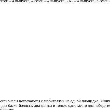
 сезон – 4 выпуска, 4 сезон – 4 выпуска, 2Х2 – 4 выпуска, 5 сезон
офессионалы встречаются с любителями на одной площадке. Уни
два баскетболиста, два кольца и только одно место для победит
 лучшего.