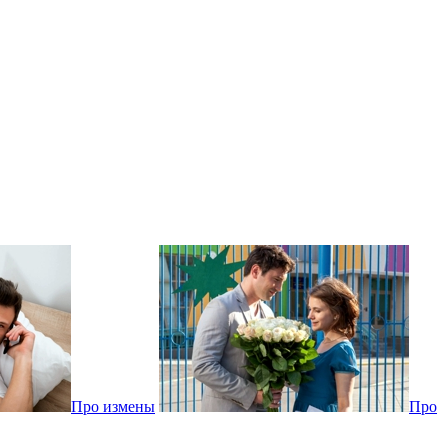
Про измены
Про