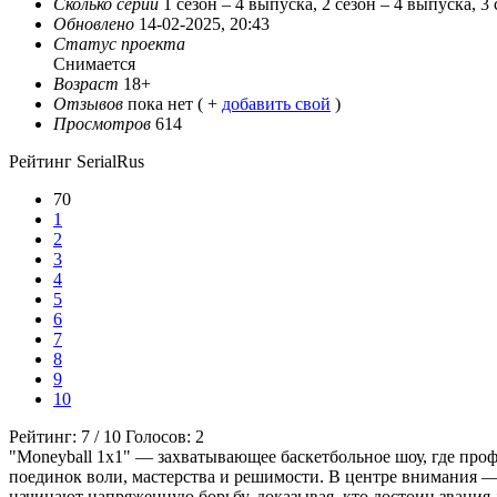
Сколько серий
1 сезон – 4 выпуска, 2 сезон – 4 выпуска, 3
Обновлено
14-02-2025, 20:43
Статус проекта
Снимается
Возраст
18+
Отзывов
пока нет ( +
добавить свой
)
Просмотров
614
Рейтинг SerialRus
70
1
2
3
4
5
6
7
8
9
10
Рейтинг:
7
/
10
Голосов:
2
"Moneyball 1x1" — захватывающее баскетбольное шоу, где пр
поединок воли, мастерства и решимости. В центре внимания — 
начинают напряженную борьбу, доказывая, кто достоин звания