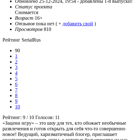
Обновлено
25-12-2024, 19:54 -
добавлены 1-8 выпуски!
Статус проекта
Снимается
Возраст
16+
Отзывов
пока нет ( +
добавить свой
)
Просмотров
810
Рейтинг SerialRus
90
1
2
3
4
5
6
7
8
9
10
Рейтинг:
9
/
10
Голосов:
11
«Зацени игру» – это шоу для тех, кто обожает необычные
развлечения и готов открыть для себя что-то совершенно
новое! Ведущий, харизматичный блогер, приглашает
участников заценить игры, о которых большинство из нас