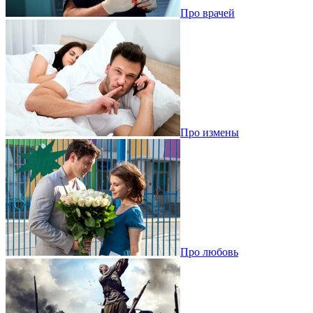
Про врачей
Про измены
Про любовь