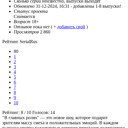
Сколько серий
неизвестно, выпуски выходят
Обновлено
31-12-2024, 16:31 -
добавлены 1-8 выпуски!
Статус проекта
Снимается
Возраст
18+
Отзывов
пока нет ( +
добавить свой
)
Просмотров
2 860
Рейтинг SerialRus
80
1
2
3
4
5
6
7
8
9
10
Рейтинг:
8
/
10
Голосов:
14
"В главных ролях" — это новое шоу, которое подарит
зрителям массу смеха и положительных эмоций. В каждом
выпуске группа талантливых комиков пригласит знаменитого