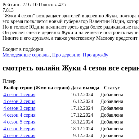
Рейтинг:
7.9
/
10
Голосов:
475
7.813
"Жуки 4 сезон" возвращает зрителей в деревню Жуки, полтора
это время появляется новый губернатор Валентин Юдин, которы
Но в голове Юдина начинают зреть куда более радикальные пл
Он решает снести деревню Жуки и на ее месте построить научн
Никите и его друзьям, а также участковому Маслову предстоит 
Входит в подборки
Молодежные сериалы
,
Про деревню
,
Про дружбу
смотреть онлайн Жуки 4 сезон все сери
Плеер
Выбор серии (Жми на серию)
Дата выхода
Статус
4 сезон 1 серия
16.12.2024
Добавлена
4 сезон 2 серия
16.12.2024
Добавлена
4 сезон 3 серия
17.12.2024
Добавлена
4 сезон 4 серия
17.12.2024
Добавлена
4 сезон 5 серия
18.12.2024
Добавлена
4 сезон 6 серия
18.12.2024
Добавлена
4 сезон 7 серия
19.12.2024
Добавлена