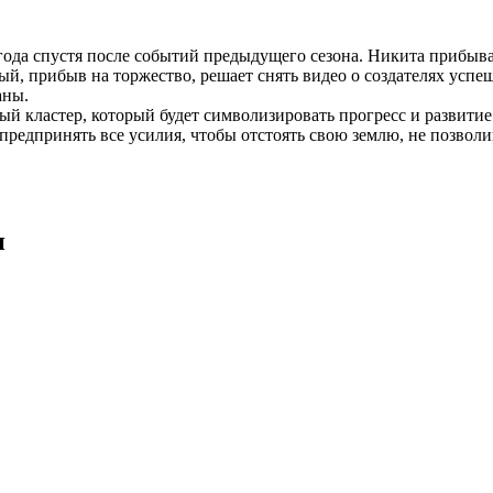
 года спустя после событий предыдущего сезона. Никита прибыв
й, прибыв на торжество, решает снять видео о создателях успе
аны.
ый кластер, который будет символизировать прогресс и развити
предпринять все усилия, чтобы отстоять свою землю, не позволив
и