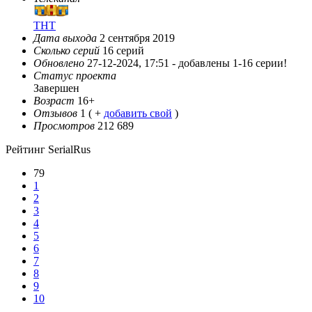
ТНТ
Дата выхода
2 сентября 2019
Сколько серий
16 серий
Обновлено
27-12-2024, 17:51 -
добавлены 1-16 серии!
Статус проекта
Завершен
Возраст
16+
Отзывов
1
( +
добавить свой
)
Просмотров
212 689
Рейтинг SerialRus
79
1
2
3
4
5
6
7
8
9
10