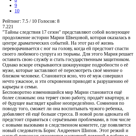
9
10
Рейтинг:
7.5
/
10
Голосов:
8
7.221
"Тайны следствия 17 сезон" представляют собой волнующее
продолжение истории Марии Швецовой, которая оказалась в
центре драматических событий. На этот раз её жизнь
переворачивается с ног на голову, когда ей предстоит спасти
своего любимого супруга из тюрьмы. Для этого Мария решает
оставить свою службу и стать государственным защитником.
Однако вскоре открываются шокирующие подробности о её
муже, которые заставляют её пересмотреть своё мнение о
близком человеке. Становится ясно, что её муж совершил
нечто ужасное, и эти откровения приводят к разрушению её
карьеры и семьи.
Бесповоротно изменившийся мир Марии становится ещё
более сложным: она теряет свою работу, продаёт квартиру, и
её будущее выглядит крайне неопределённо. Сомнения по
поводу того, сможет ли она воспитывать чужого ребенка,
добавляют ей ещё больше стресса. В новой роли адвоката ей
предстоит справиться с серьёзными проблемами, в том числе
с новыми вызовами в следственном комитете, где появляется
новый следователь Борис Андреевич Шипов. Этот резкий и
наглый персонаж становится настоящей помехой в работе и