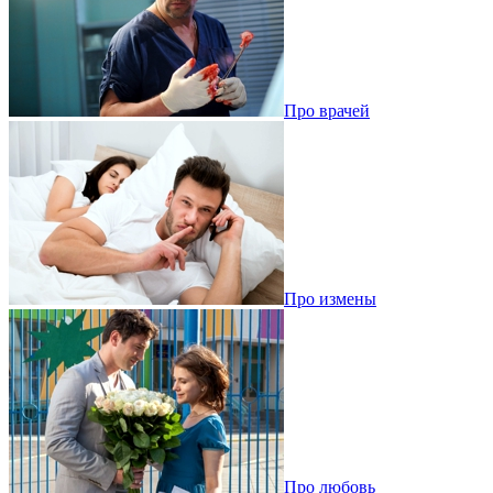
Про врачей
Про измены
Про любовь