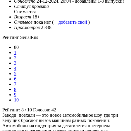
Обновлено
24-12-2024, 20:04 -
добавлены 1-8 выпуски!
Статус проекта
Снимается
Возраст
18+
Отзывов
пока нет ( +
добавить свой
)
Просмотров
2 838
Рейтинг SerialRus
80
1
2
3
4
5
6
7
8
9
10
Рейтинг:
8
/
10
Голосов:
42
Заводи, поехали — это новое автомобильное шоу, где три
ведущих бросают вызов машинам разных поколений!
Автомобильная индустрия за десятилетия претерпела
грандиозные изменения, и здесь зрители увидят, как