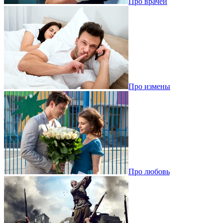
Про врачей
Про измены
Про любовь