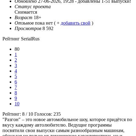
Обновлено
27-06-2026, 19:28 -
добавлены 1-51 выпуски!
Статус проекта
Снимается
Возраст
18+
Отзывов
пока нет ( +
добавить свой
)
Просмотров
8 592
Рейтинг SerialRus
80
1
2
3
4
5
6
7
8
9
10
Рейтинг:
8
/
10
Голосов:
235
"Разгон" – это новое автомобильное шоу, которое придётся по
вкусу каждому автолюбителю. Ведущие программы
посвятили свои выпуски самым разнообразным машинам,
обсуждая не только их технические характеристики, но и