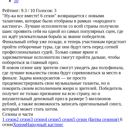
10
Рейтинг:
9.3
/
10
Голосов:
3
"Ну-ка все вместе! 6 сезон" возвращается с новыми
талантами, которые были отобраны в рамках «народного
кастинга». Лучшие исполнители со всей страны получили
шанс проявить себя на одной из самых популярных сцен, где
их ждёт увлекательная борьба за звание победителя.
Финальный отбор уже позади, и теперь участникам предстоит
пройти отборочные туры, где они будут петь перед сотней
профессиональных судей. Только самые яркие и
харизматичные исполнители смогут пройти дальше, чтобы
побороться за главный приз.
В новом сезоне шоу зрители смогут увидеть два полуфинала,
где лучшие вокалисты снова будут соревноваться за место в
финале. Задача конкурсантов — не просто
продемонстрировать свои музыкальные таланты, но и
покорить своим исполнением жюри и зрителей. Победитель
получит не только признание на всю страну, но и
внушительный денежный приз в размере 5 миллионов
рублей, а также возможность записать оригинальный сингл,
который может стать хитом.
Cезоны и части
1 сезон
2 сезон
3 сезон
4 сезон
5 сезон
5 сезон (Битва сезонов)
6
сезон
Хором
Народный кастинг