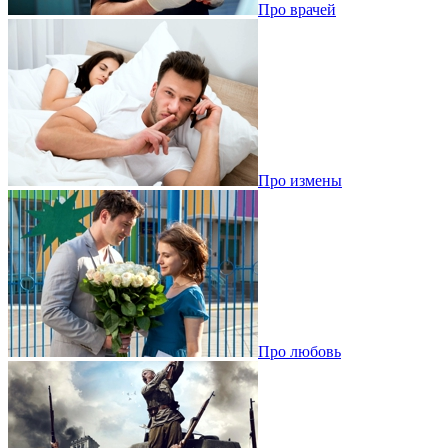
Про врачей
Про измены
Про любовь