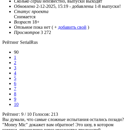
Сколько серий
неизвестно, выпуски выходят
Обновлено
2-12-2025, 15:19 -
добавлены 1-8 выпуски!
Статус проекта
Снимается
Возраст
18+
Отзывов
пока нет ( +
добавить свой
)
Просмотров
3 272
Рейтинг SerialRus
90
1
2
3
4
5
6
7
8
9
10
Рейтинг:
9
/
10
Голосов:
213
Вы думали, что самые сложные испытания остались позади?
"Money Mic" докажет вам обратное! Это шоу, в котором
комики, прошедшие через множество трудностей,