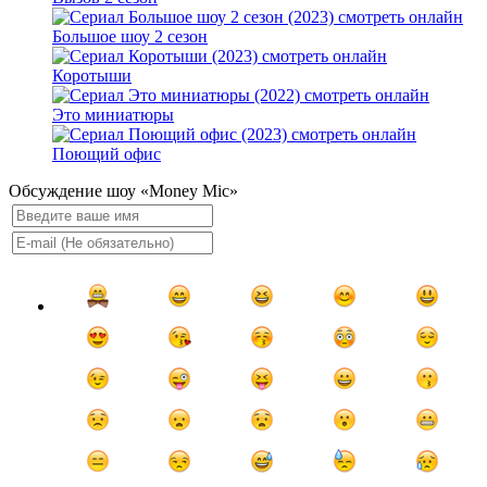
Большое шоу 2 сезон
Коротыши
Это миниатюры
Поющий офис
Обсуждение шоу «Money Mic»