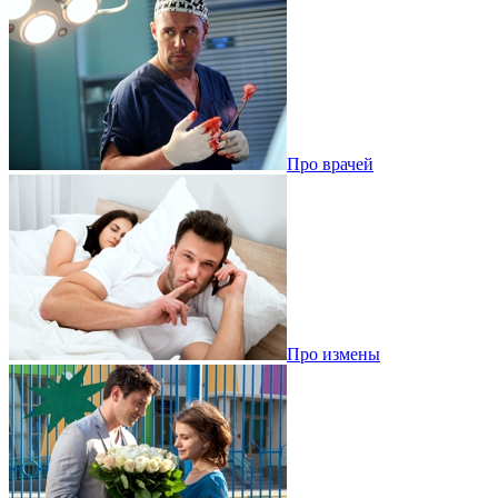
Про врачей
Про измены