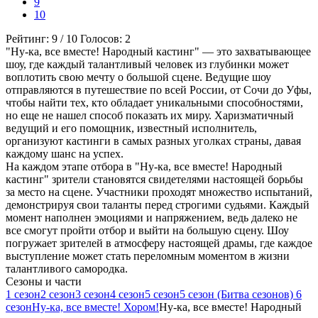
9
10
Рейтинг:
9
/
10
Голосов:
2
"Ну-ка, все вместе! Народный кастинг" — это захватывающее
шоу, где каждый талантливый человек из глубинки может
воплотить свою мечту о большой сцене. Ведущие шоу
отправляются в путешествие по всей России, от Сочи до Уфы,
чтобы найти тех, кто обладает уникальными способностями,
но еще не нашел способ показать их миру. Харизматичный
ведущий и его помощник, известный исполнитель,
организуют кастинги в самых разных уголках страны, давая
каждому шанс на успех.
На каждом этапе отбора в "Ну-ка, все вместе! Народный
кастинг" зрители становятся свидетелями настоящей борьбы
за место на сцене. Участники проходят множество испытаний,
демонстрируя свои таланты перед строгими судьями. Каждый
момент наполнен эмоциями и напряжением, ведь далеко не
все смогут пройти отбор и выйти на большую сцену. Шоу
погружает зрителей в атмосферу настоящей драмы, где каждое
выступление может стать переломным моментом в жизни
талантливого самородка.
Cезоны и части
1 сезон
2 сезон
3 сезон
4 сезон
5 сезон
5 сезон (Битва сезонов)
6
сезон
Ну-ка, все вместе! Хором!
Ну-ка, все вместе! Народный