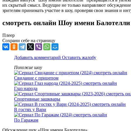
их скрытый смысл. Ведущие не только направляют обсуждение
зрителям принимать участие в шоу, проверяя свои знания и ин
смотреть онлайн Шоу имени Балотелли
Плеер
Сохрани себе на страницу
Добавить комментарий
Оставить жалобу
Похожие шоу
Свидание с прицепом
Глаз народа
Спортивные зашквары
В гостях у Вари
По Гаражам
Обсуждение шоу «Шоу имени Балотелли»