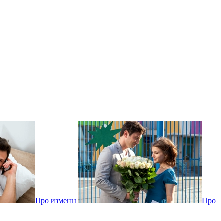
Про измены
Про