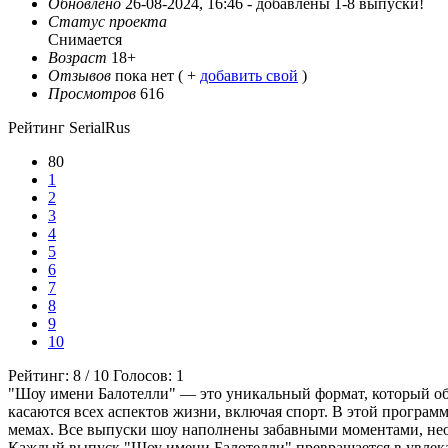
Обновлено
26-08-2024, 16:46 -
добавлены 1-8 выпуски!
Статус проекта
Снимается
Возраст
18+
Отзывов
пока нет ( +
добавить свой
)
Просмотров
616
Рейтинг SerialRus
80
1
2
3
4
5
6
7
8
9
10
Рейтинг:
8
/
10
Голосов:
1
"Шоу имени Балотелли" — это уникальный формат, который об
касаются всех аспектов жизни, включая спорт. В этой програ
мемах. Все выпуски шоу наполнены забавными моментами, н
Каждый выпуск "Шоу имени Балотелли" превращается в увлек