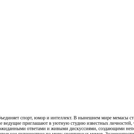
ъединяет спорт, юмор и интеллект. В нынешнем мире мемасы с
мме ведущие приглашают в уютную студию известных личностей, 
еожиданными ответами и живыми дискуссиями, создающими неп
ательное путешествие по миру спортивных мемов. Знаменитост