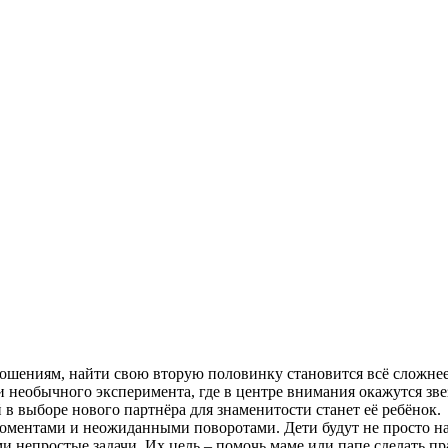
ошениям, найти свою вторую половинку становится всё сложнее.
 необычного эксперимента, где в центре внимания окажутся зве
 в выборе нового партнёра для знаменитости станет её ребёнок.
ентами и неожиданными поворотами. Дети будут не просто на
 непростые задачи. Их цель – помочь маме или папе сделать п