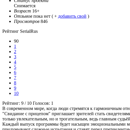
Статус проекта
Снимается
Возраст
16+
Отзывов
пока нет ( +
добавить свой
)
Просмотров
846
Рейтинг SerialRus
90
1
2
3
4
5
6
7
8
9
10
Рейтинг:
9
/
10
Голосов:
1
В современном мире, когда люди стремятся к гармоничным отн
"Свидание с прицепом" приглашает зрителей стать свидетелями
только увлекательным, но и трогательным, ведь главным судьёй
Каждый выпуск программы будет насыщен эмоциональными мом
придумывают сложные испытания и ставят перед претендентами