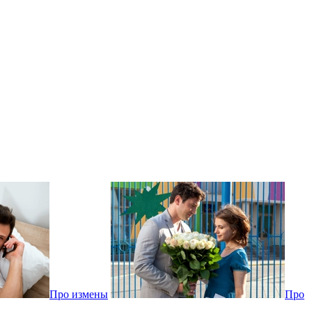
Про измены
Про