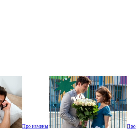
Про измены
Про