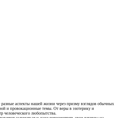
е разные аспекты нашей жизни через призму взглядов обычных
рой и провокационные темы. От веры в эзотерику и
тр человеческого любопытства.
авляют задуматься и даже пересмотреть свои взгляды на