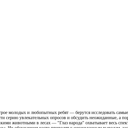
 трое молодых и любопытных ребят — берутся исследовать самы
ти серию увлекательных опросов и обсудить неожиданные, а по
икими животными в лесах — "Глаз народа" охватывает весь спек
сы. Их обсуждения часто приводят к неожиданным выводам, заст