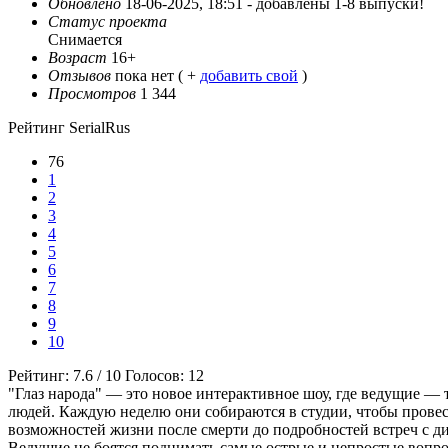
Обновлено
18-06-2025, 18:51 -
добавлены 1-8 выпуски!
Статус проекта
Снимается
Возраст
16+
Отзывов
пока нет ( +
добавить свой
)
Просмотров
1 344
Рейтинг SerialRus
76
1
2
3
4
5
6
7
8
9
10
Рейтинг:
7.6
/
10
Голосов:
12
"Глаз народа" — это новое интерактивное шоу, где ведущие —
людей. Каждую неделю они собираются в студии, чтобы провес
возможностей жизни после смерти до подробностей встреч с д
Ведущие не боятся поднимать самые острые и непростые вопро