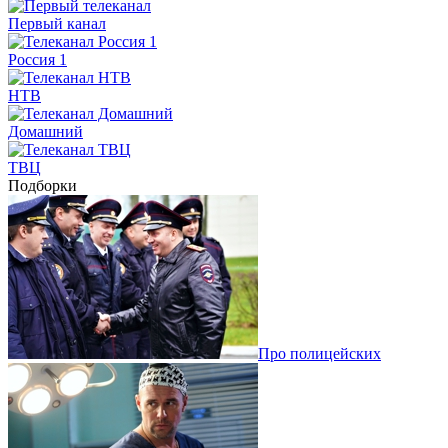
Первый канал
Россия 1
НТВ
Домашний
ТВЦ
Подборки
Про полицейских