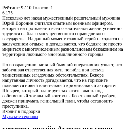
Рейтинг:
9
/
10
Голосов:
1
6.175
Несколько лет назад мужественный решительный мужчина
Юрий Воронин считался опытным военным офицером,
который на протяжении всей сознательной жизни усиленно
трудился на благо могущественного справедливого
государства. На данный момент главный герой находится на
заслуженном отдыхе, и догадывается, что бедняге не просто
мириться с многочисленным разноплановым беззаконием на
территории любимого многомиллионного городка.
По возвращению наивный бывший оперативник узнает, что
заботливая ответственная мать погибла при весьма
таинственных загадочных обстоятельствах. Вскоре
напуганная личность догадывается, что на горизонте
появляется новый влиятельный криминальный авторитет
Шнырев, который планирует захватить власть под
собственный тотальный контроль. Бесстрашный храбрец
должен придумать гениальный план, чтобы остановить
преступника.
Входит в подборки
Мужские сериалы
смотреть онлайн Атаман все серии