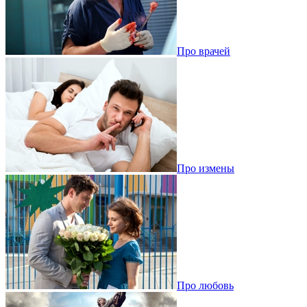
Про врачей
Про измены
Про любовь